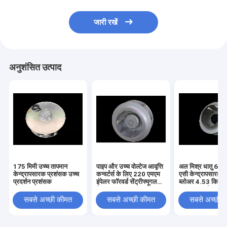
जारी रखें
अनुशंसित उत्पाद
175 मिमी उच्च तापमान
पाइप और उच्च वोल्टेज आवृत्ति
अल मिश्र धातु 630
केन्द्रापसारक प्रशंसक उच्च
कन्वर्टर्स के लिए 220 एमएम
एसी केन्द्रापसारक 
प्रदर्शन प्रशंसक
इंपेलर फॉरवर्ड सेंट्रीफ्यूगल
ब्लोअर 4.53 किलोव
फैन
1369 आरपीएम दबा
एकीकृत डिजाइन:
सबसे अच्छी कीमत
सबसे अच्छी कीमत
सबसे अच्छी 